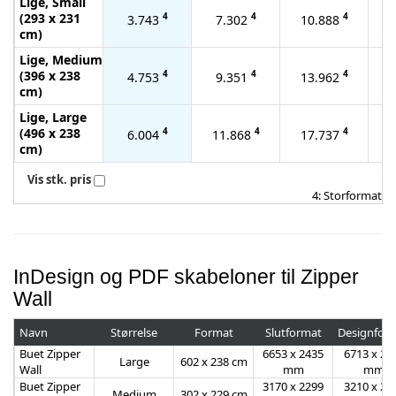
Lige, Small
(293 x 231
4
4
4
3.743
7.302
10.888
1
cm)
Lige, Medium
(396 x 238
4
4
4
4.753
9.351
13.962
1
cm)
Lige, Large
(496 x 238
4
4
4
6.004
11.868
17.737
2
cm)
Vis stk. pris
4: Storformat
InDesign og PDF skabeloner til Zipper
Wall
Navn
Størrelse
Format
Slutformat
Designfor
Buet Zipper
6653 x 2435
6713 x 24
Large
602 x 238 cm
Wall
mm
mm
Buet Zipper
3170 x 2299
3210 x 23
Medium
302 x 229 cm