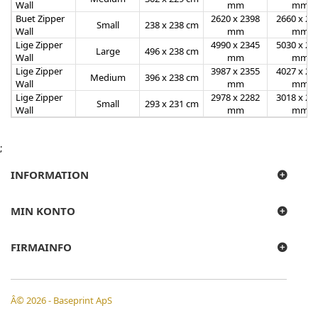
Wall
mm
mm
Buet Zipper
2620 x 2398
2660 x 24
Small
238 x 238 cm
Wall
mm
mm
Lige Zipper
4990 x 2345
5030 x 23
Large
496 x 238 cm
Wall
mm
mm
Lige Zipper
3987 x 2355
4027 x 23
Medium
396 x 238 cm
Wall
mm
mm
Lige Zipper
2978 x 2282
3018 x 23
Small
293 x 231 cm
Wall
mm
mm
;
INFORMATION
MIN KONTO
FIRMAINFO
Â© 2026 - Baseprint ApS