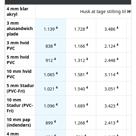
4 mm klar
Husk at tage stilling til
Hvid
akryl
3 mm
alusandwich
4
4
4
1.139
1.728
3.486
plade
3 mm hvid
4
4
4
838
1.166
2.124
PVC
5 mm hvid
4
4
4
912
1.312
2.448
PVC
10 mm hvid
4
4
4
1.065
1.581
3.114
PVC
5 mm Stadur
4
4
4
1.021
1.540
3.051
(PVC-Fri)
10 mm
Stadur (PVC-
4
4
4
1.096
1.689
3.423
Fri)
10 mm pap
4
4
4
899
1.268
2.413
(indendørs)
4 mm
4
4
4