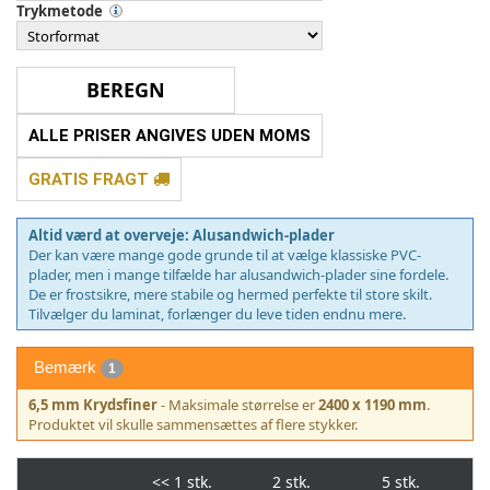
Trykmetode
ALLE PRISER ANGIVES UDEN MOMS
GRATIS FRAGT
Altid værd at overveje: Alusandwich-plader
Der kan være mange gode grunde til at vælge klassiske PVC-
plader, men i mange tilfælde har alusandwich-plader sine fordele.
De er frostsikre, mere stabile og hermed perfekte til store skilt.
Tilvælger du laminat, forlænger du leve tiden endnu mere.
Bemærk
1
6,5 mm Krydsfiner
- Maksimale størrelse er
2400 x 1190 mm
.
Produktet vil skulle sammensættes af flere stykker.
<<
1 stk.
2 stk.
5 stk.