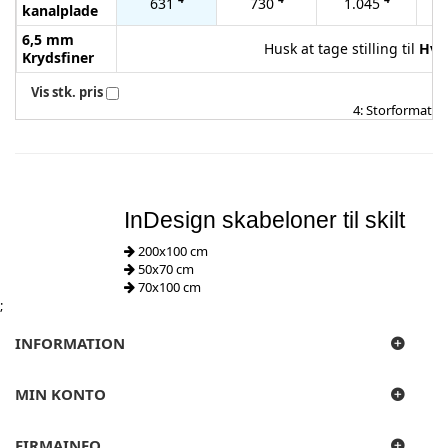
631
730
1.045
kanalplade
6,5 mm
Husk at tage stilling til
Hvid
Krydsfiner
Vis stk. pris
4: Storformat
InDesign skabeloner til skilt
200x100 cm
50x70 cm
70x100 cm
;
INFORMATION
MIN KONTO
FIRMAINFO