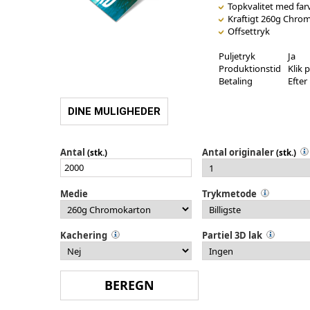
Topkvalitet med farv
Kraftigt 260g Chrom
Offsettryk
Puljetryk
Ja
Produktionstid
Klik 
Betaling
Efter
DINE MULIGHEDER
Antal
Antal originaler
(stk.)
(stk.)
Medie
Trykmetode
Kachering
Partiel 3D lak