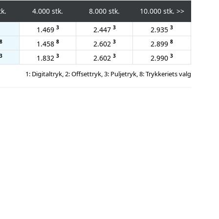
tk.
4.000 stk.
8.000 stk.
10.000 stk.
>>
3
3
3
1.469
2.447
2.935
8
8
3
8
1.458
2.602
2.899
3
3
3
3
1.832
2.602
2.990
1: Digitaltryk, 2: Offsettryk, 3: Puljetryk, 8: Trykkeriets valg