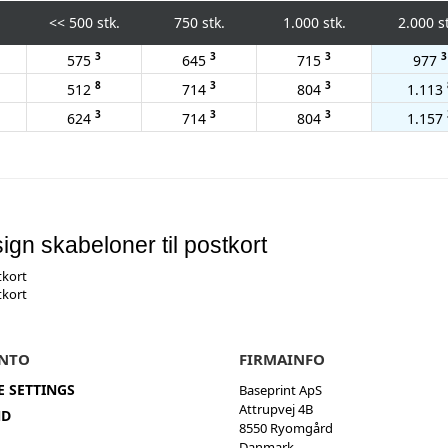
<<
500 stk.
750 stk.
1.000 stk.
2.000 s
3
3
3
3
575
645
715
977
8
3
3
512
714
804
1.113
3
3
3
624
714
804
1.157
ign skabeloner til postkort
tkort
tkort
NTO
FIRMAINFO
E SETTINGS
Baseprint ApS
Attrupvej 4B
ND
8550 Ryomgård
Danmark