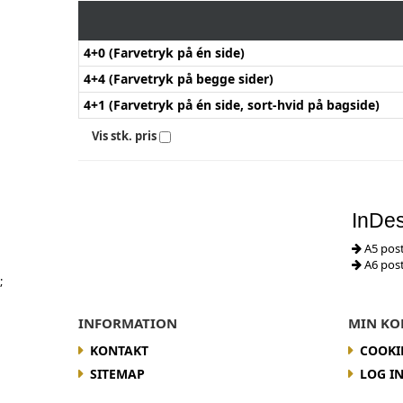
4+0 (Farvetryk på én side)
4+4 (Farvetryk på begge sider)
4+1 (Farvetryk på én side, sort-hvid på bagside)
Vis stk. pris
InDes
A5 pos
A6 pos
;
INFORMATION
MIN KO
KONTAKT
COOKI
SITEMAP
LOG I