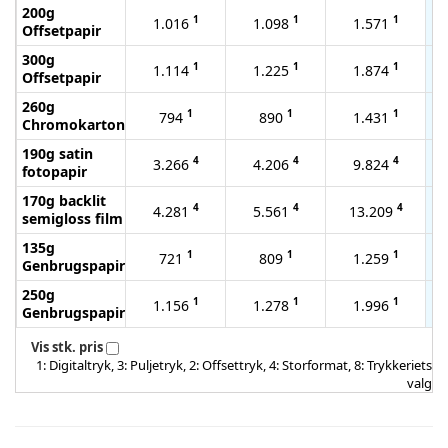
200g
1
1
1
1.016
1.098
1.571
Offsetpapir
300g
1
1
1
1.114
1.225
1.874
Offsetpapir
260g
1
1
1
794
890
1.431
Chromokarton
190g satin
4
4
4
3.266
4.206
9.824
fotopapir
170g backlit
4
4
4
4.281
5.561
13.209
semigloss film
135g
1
1
1
721
809
1.259
Genbrugspapir
250g
1
1
1
1.156
1.278
1.996
Genbrugspapir
Vis stk. pris
1: Digitaltryk, 3: Puljetryk, 2: Offsettryk, 4: Storformat, 8: Trykkeriets
valg