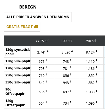
ALLE PRISER ANGIVES UDEN MOMS
GRATIS FRAGT
<<
75 stk.
100 stk.
250 stk.
130g syntetisk
4
4
4
2.741
3.520
8.124
papir
130g Silk-papir
1
1
1
671
743
1.110
170g Silk-papir
1
1
1
708
781
1.186
250g Silk-papir
1
1
1
769
856
1.352
350g Silk-papir
1
1
1
842
943
1.582
90g
1
1
1
636
697
1.033
Offsetpapir
120g
1
1
1
664
734
1.096
Offsetpapir