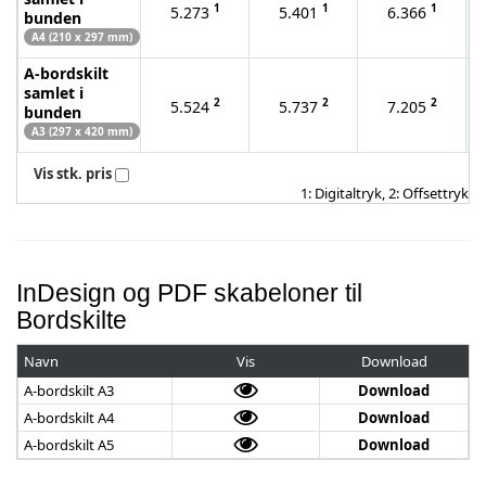
1
1
1
5.273
5.401
6.366
bunden
A4 (210 x 297 mm)
A-bordskilt
samlet i
2
2
2
5.524
5.737
7.205
bunden
A3 (297 x 420 mm)
Vis stk. pris
1: Digitaltryk, 2: Offsettryk
InDesign og PDF skabeloner til
Bordskilte
Navn
Vis
Download
A-bordskilt A3
Download
A-bordskilt A4
Download
A-bordskilt A5
Download