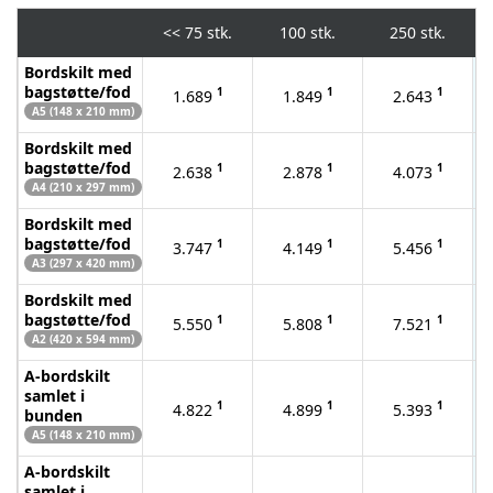
<<
75 stk.
100 stk.
250 stk.
Bordskilt med
bagstøtte/fod
1
1
1
1.689
1.849
2.643
A5 (148 x 210 mm)
Bordskilt med
bagstøtte/fod
1
1
1
2.638
2.878
4.073
A4 (210 x 297 mm)
Bordskilt med
bagstøtte/fod
1
1
1
3.747
4.149
5.456
A3 (297 x 420 mm)
Bordskilt med
bagstøtte/fod
1
1
1
5.550
5.808
7.521
A2 (420 x 594 mm)
A-bordskilt
samlet i
1
1
1
4.822
4.899
5.393
bunden
A5 (148 x 210 mm)
A-bordskilt
samlet i