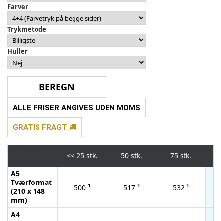
Farver
Trykmetode
Huller
ALLE PRISER ANGIVES UDEN MOMS
GRATIS FRAGT
<<
25 stk.
50 stk.
75 stk.
1
A5
Tværformat
1
1
1
500
517
532
(210 x 148
mm)
A4