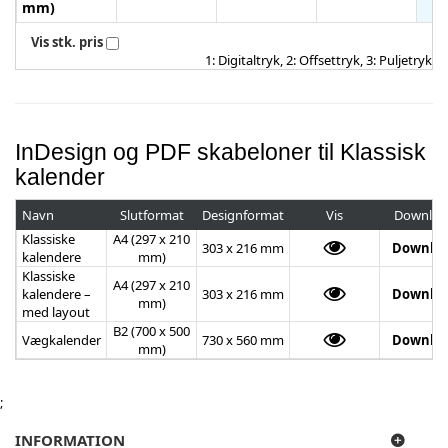
mm)
Vis stk. pris
1: Digitaltryk, 2: Offsettryk, 3: Puljetryk
InDesign og PDF skabeloner til Klassisk
kalender
Navn
Slutformat
Designformat
Vis
Downloa
Klassiske
A4 (297 x 210
303 x 216 mm
Downlo
kalendere
mm)
Klassiske
A4 (297 x 210
kalendere –
303 x 216 mm
Downlo
mm)
med layout
B2 (700 x 500
Vægkalender
730 x 560 mm
Downlo
mm)
;
INFORMATION