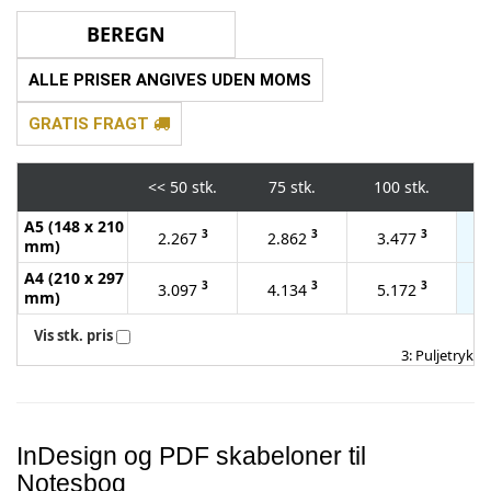
ALLE PRISER ANGIVES UDEN MOMS
GRATIS FRAGT
<<
50 stk.
75 stk.
100 stk.
2
A5 (148 x 210
3
3
3
2.267
2.862
3.477
mm)
A4 (210 x 297
3
3
3
3.097
4.134
5.172
mm)
Vis stk. pris
3: Puljetryk
InDesign og PDF skabeloner til
Notesbog