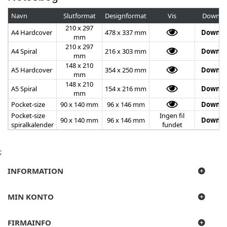
Navn
Slutformat
Designformat
Vis
Downlo
210 x 297
A4 Hardcover
478 x 337 mm
Downlo
mm
210 x 297
A4 Spiral
216 x 303 mm
Downlo
mm
148 x 210
A5 Hardcover
354 x 250 mm
Downlo
mm
148 x 210
A5 Spiral
154 x 216 mm
Downlo
mm
Pocket-size
90 x 140 mm
96 x 146 mm
Downlo
Pocket-size
Ingen fil
90 x 140 mm
96 x 146 mm
Downlo
spiralkalender
fundet
;
INFORMATION
MIN KONTO
FIRMAINFO