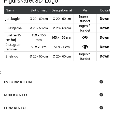
Figurskåret 3D-Logo
Navn
Slutformat
Designformat
Vis
Downloa
Ingen fil
Julekugle
Ø 20 - 60 cm
Ø 20 - 60 cm
Downlo
fundet
Ingen fil
Julestjerne
Ø 20 - 60 cm
Ø 20 - 60 cm
Downlo
fundet
Juletræ 15
159 x 150
165 x 156 mm
Downlo
cm høj
mm
Instagram
50 x 70 cm
51 x 71 cm
Downlo
ramme
Ingen fil
Snefnug
Ø 20 - 60 cm
Ø 20 - 60 cm
Downlo
fundet
;
INFORMATION
MIN KONTO
FIRMAINFO