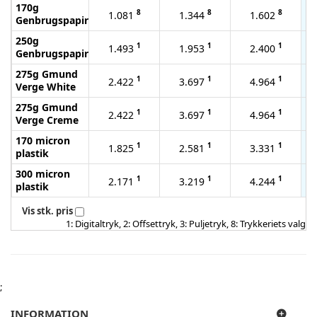
170g
8
8
8
1.081
1.344
1.602
Genbrugspapir
250g
1
1
1
1.493
1.953
2.400
Genbrugspapir
275g Gmund
1
1
1
2.422
3.697
4.964
Verge White
275g Gmund
1
1
1
2.422
3.697
4.964
Verge Creme
170 micron
1
1
1
1.825
2.581
3.331
plastik
300 micron
1
1
1
2.171
3.219
4.244
plastik
Vis stk. pris
1: Digitaltryk, 2: Offsettryk, 3: Puljetryk, 8: Trykkeriets valg
;
INFORMATION