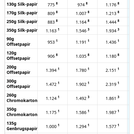
130g Silk-papir
8
8
8
775
974
1.176
170g Silk-papir
8
8
8
809
1.007
1.213
250g Silk-papir
8
8
8
883
1.164
1.444
350g Silk-papir
1
3
3
1.163
1.546
1.934
90g
1
1
1
953
1.191
1.436
Offsetpapir
120g
8
8
8
906
1.035
1.180
Offsetpapir
200g
1
1
1
1.394
1.780
2.151
Offsetpapir
300g
1
1
1
1.472
1.902
2.319
Offsetpapir
260g
1
3
3
1.124
1.492
1.861
Chromokarton
350g
1
1
1
1.175
1.586
1.987
Chromokarton
135g
1
1
1
1.000
1.294
1.577
Genbrugspapir